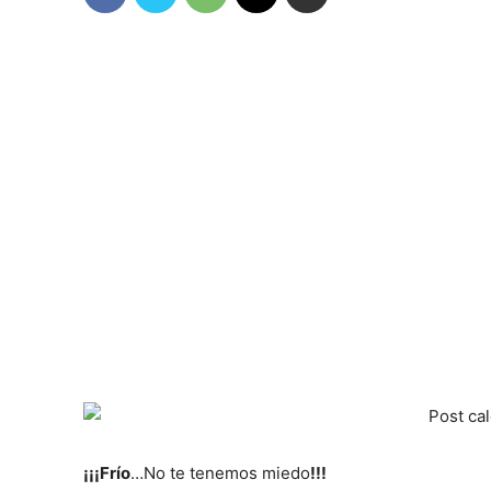
¡¡¡
Frío
…No te tenemos miedo
!!!