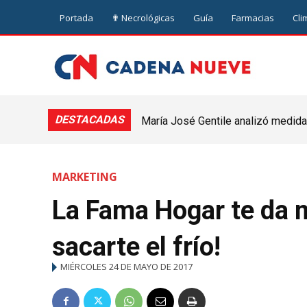
Portada
✟ Necrológicas
Guía
Farmacias
Cli
DESTACADAS
María José Gentile analizó medidas
nuevejuliense
MARKETING
La Fama Hogar te da 
sacarte el frío!
MIÉRCOLES 24 DE MAYO DE 2017