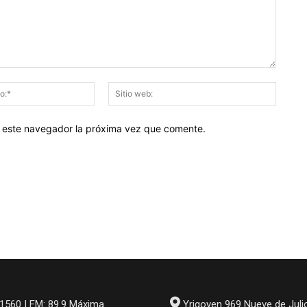
Correo
Sitio
electrónico:*
web:
en este navegador la próxima vez que comente.
1560 | FM: 89.9 Máxima
Yrigoyen 969 Nueve de Juli