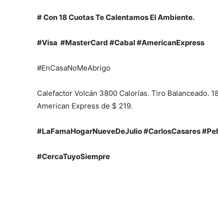
# Con 18 Cuotas Te Calentamos El Ambiente.
#Visa #MasterCard #Cabal #AmericanExpress
#EnCasaNoMeAbrigo
Calefactor Volcán 3800 Calorías. Tiro Balanceado. 18
American Express de $ 219.
#LaFamaHogarNueveDeJulio #CarlosCasares #Peh
#CercaTuyoSiempre