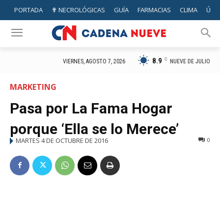
PORTADA
✟ NECROLÓGICAS
GUÍA
FARMACIAS
CLIMA
ÚTIL
8.9
C
NUEVE DE JULIO
VIERNES, AGOSTO 7, 2026
MARKETING
Pasa por La Fama Hogar
porque ‘Ella se lo Merece’
MARTES 4 DE OCTUBRE DE 2016
0