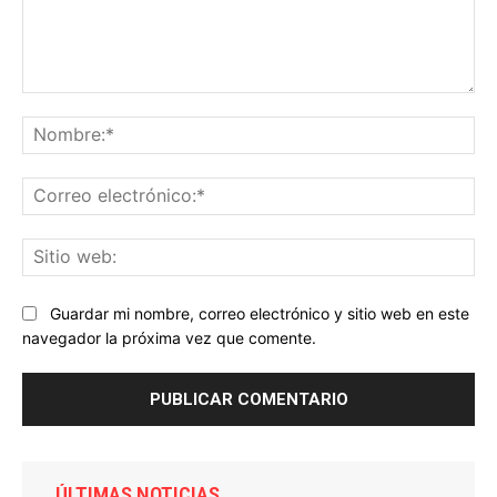
Comentario:
No
Co
ele
Sit
we
Guardar mi nombre, correo electrónico y sitio web en este
navegador la próxima vez que comente.
ÚLTIMAS NOTICIAS