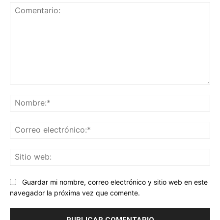
Comentario:
No
Co
ele
Sit
we
Guardar mi nombre, correo electrónico y sitio web en este
navegador la próxima vez que comente.