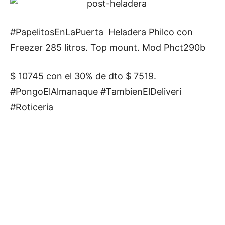
#PapelitosEnLaPuerta Heladera Philco con
Freezer 285 litros. Top mount. Mod Phct290b
$ 10745 con el 30% de dto $ 7519.
#PongoElAlmanaque #TambienElDeliveri
#Roticeria