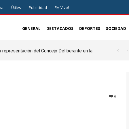
ma
Útiles
Publicidad
FM Vivo!
GENERAL
DESTACADOS
DEPORTES
SOCIEDAD
a representación del Concejo Deliberante en la
de ser juez y parte”
0