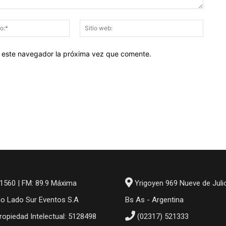
Correo
Sitio
electrónico:*
web:
en este navegador la próxima vez que comente.
1560 | FM: 89.9 Máxima
Yrigoyen 969 Nueve de Juli
io Lado Sur Eventos S.A
Bs As - Argentina
ropiedad Intelectual: 5128498
(02317) 521333