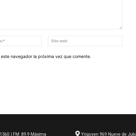
Correo
Sitio
electrónico:*
web:
en este navegador la próxima vez que comente.
1560 | FM: 89.9 Máxima
Yrigoyen 969 Nueve de Juli