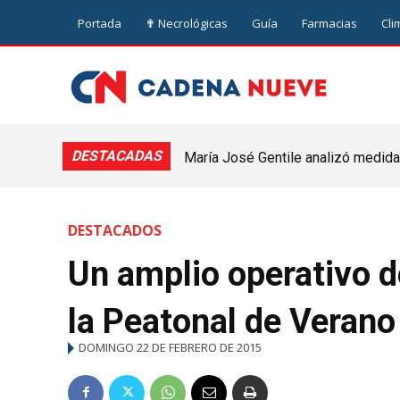
Portada
✟ Necrológicas
Guía
Farmacias
Cli
DESTACADAS
María José Gentile analizó medidas
nuevejuliense
DESTACADOS
Un amplio operativo d
la Peatonal de Verano
DOMINGO 22 DE FEBRERO DE 2015