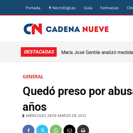
Portada
✟ Necrológicas
Guía
Farmacias
Cli
DESTACADAS
María José Gentile analizó medidas
nuevejuliense
GENERAL
Quedó preso por abus
años
MIÉRCOLES 28 DE MARZO DE 2012