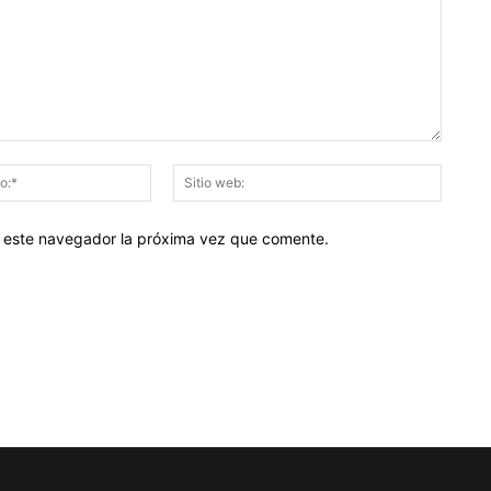
Correo
Sitio
electrónico:*
web:
en este navegador la próxima vez que comente.