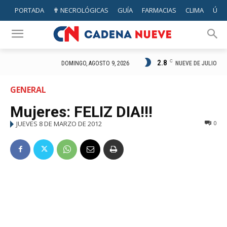
PORTADA
✟ NECROLÓGICAS
GUÍA
FARMACIAS
CLIMA
ÚTIL
2.8
C
NUEVE DE JULIO
DOMINGO, AGOSTO 9, 2026
GENERAL
Mujeres: FELIZ DIA!!!
JUEVES 8 DE MARZO DE 2012
0