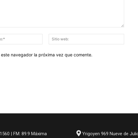
Correo
Sitio
electrónico:*
web:
en este navegador la próxima vez que comente.
1560 | FM: 89.9 Máxima
Yrigoyen 969 Nueve de Juli