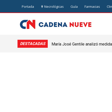
Portada
✟ Necrológicas
Guía
Farmacias
Cli
DESTACADAS
María José Gentile analizó medidas
nuevejuliense