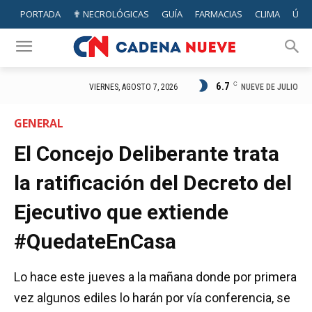
PORTADA
✟ NECROLÓGICAS
GUÍA
FARMACIAS
CLIMA
ÚTIL
6.7
C
NUEVE DE JULIO
VIERNES, AGOSTO 7, 2026
GENERAL
El Concejo Deliberante trata
la ratificación del Decreto del
Ejecutivo que extiende
#QuedateEnCasa
Lo hace este jueves a la mañana donde por primera
vez algunos ediles lo harán por vía conferencia, se