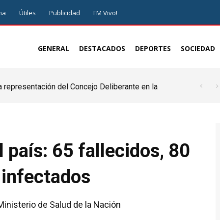
ma
Útiles
Publicidad
FM Vivo!
GENERAL
DESTACADOS
DEPORTES
SOCIEDAD
a representación del Concejo Deliberante en la
de ser juez y parte”
 país: 65 fallecidos, 80
 infectados
Ministerio de Salud de la Nación