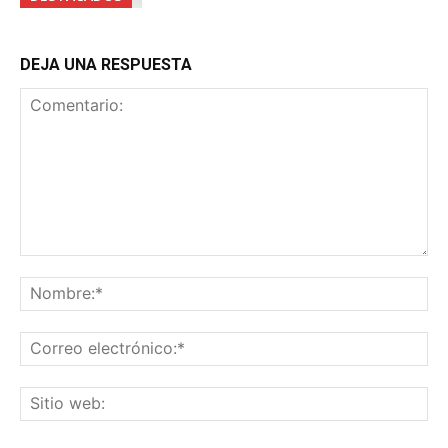
DEJA UNA RESPUESTA
Comentario:
No
Co
ele
Sit
we