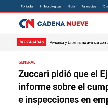
Portada
✟ Necrológicas
Guía
Farmacias
Cli
DESTACADAS
Vivienda y Urbanismo avanza con un
Nueve de Julio
GENERAL
Zuccari pidió que el 
informe sobre el cump
e inspecciones en em