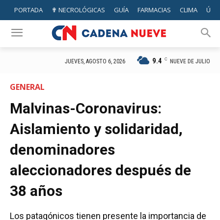
PORTADA
✟ NECROLÓGICAS
GUÍA
FARMACIAS
CLIMA
ÚTIL
9.4
C
NUEVE DE JULIO
JUEVES, AGOSTO 6, 2026
GENERAL
Malvinas-Coronavirus:
Aislamiento y solidaridad,
denominadores
aleccionadores después de
38 años
Los patagónicos tienen presente la importancia de