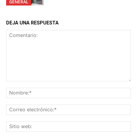
GENERAL
DEJA UNA RESPUESTA
Comentario:
No
Co
ele
Sit
we