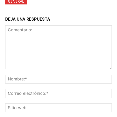
GENERAL
DEJA UNA RESPUESTA
Comentario:
No
Co
ele
Sit
we