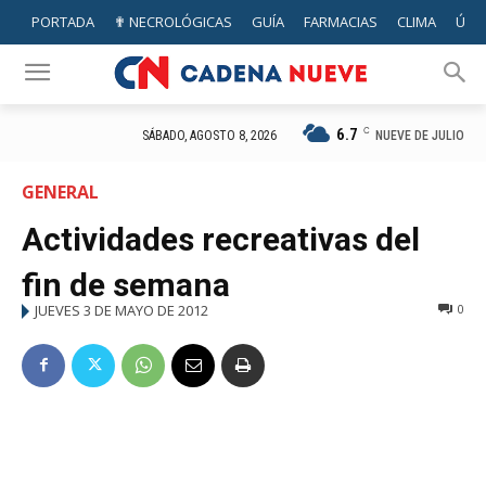
PORTADA
✟ NECROLÓGICAS
GUÍA
FARMACIAS
CLIMA
ÚTIL
6.7
C
NUEVE DE JULIO
SÁBADO, AGOSTO 8, 2026
GENERAL
Actividades recreativas del
fin de semana
JUEVES 3 DE MAYO DE 2012
0