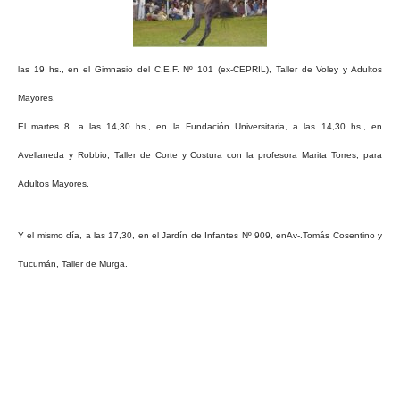
las 19 hs., en el Gimnasio del C.E.F. Nº 101 (ex-CEPRIL), Taller de Voley y Adultos
Mayores.
El martes 8, a las 14,30 hs., en la Fundación Universitaria, a las 14,30 hs., en
Avellaneda y Robbio, Taller de Corte y Costura con la profesora Marita Torres, para
Adultos Mayores.
Y el mismo día, a las 17,30, en el Jardín de Infantes Nº 909, enAv-.Tomás Cosentino y
Tucumán, Taller de Murga.