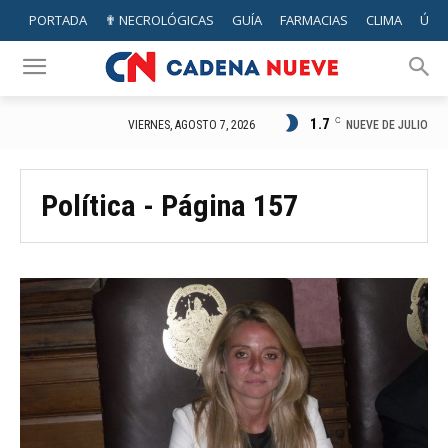
PORTADA
✟ NECROLÓGICAS
GUÍA
FARMACIAS
CLIMA
ÚTIL
1.7
C
NUEVE DE JULIO
VIERNES, AGOSTO 7, 2026
Política
- Página 157