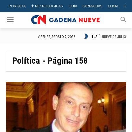
PORTADA
✟ NECROLÓGICAS
GUÍA
FARMACIAS
CLIMA
ÚTIL
1.7
C
NUEVE DE JULIO
VIERNES, AGOSTO 7, 2026
Política
- Página 158