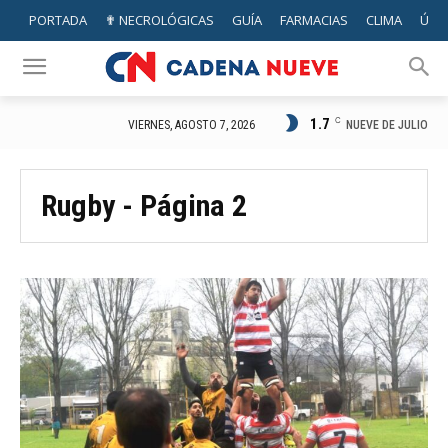
PORTADA
✟ NECROLÓGICAS
GUÍA
FARMACIAS
CLIMA
ÚTIL
1.7
C
NUEVE DE JULIO
VIERNES, AGOSTO 7, 2026
Rugby
- Página 2