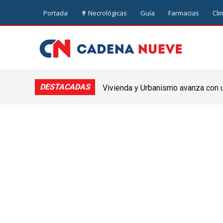
Portada
✟ Necrológicas
Guía
Farmacias
Cli
DESTACADAS
Vivienda y Urbanismo avanza con un
Nueve de Julio