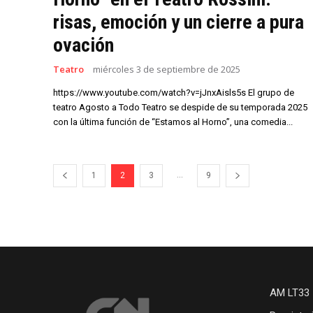
risas, emoción y un cierre a pura
ovación
Teatro
miércoles 3 de septiembre de 2025
https://www.youtube.com/watch?v=jJnxAisls5s El grupo de
teatro Agosto a Todo Teatro se despide de su temporada 2025
con la última función de “Estamos al Horno”, una comedia...
...
1
2
3
9
AM LT33 