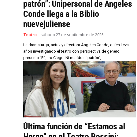
patrón”: Unipersonal de Angeles
Conde llega a la Biblio
nuevejuliense
Teatro
sábado 27 de septiembre de 2025
La dramaturga, actriz y directora Ángeles Conde, quien lleva
años investigando el teatro con perspectiva de género,
presenta “Pájaro Ciego. Ni marido ni patrón”,...
Última función de “Estamos al
Horno” en el Teatro Rossini: