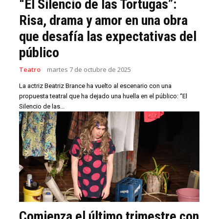
“El Silencio de las Tortugas”:
Risa, drama y amor en una obra
que desafía las expectativas del
público
Teatro
martes 7 de octubre de 2025
La actriz Beatriz Brance ha vuelto al escenario con una
propuesta teatral que ha dejado una huella en el público: “El
Silencio de las...
Comienza el último trimestre con