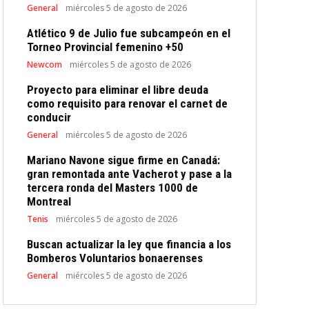
General
miércoles 5 de agosto de 2026
Atlético 9 de Julio fue subcampeón en el
Torneo Provincial femenino +50
Newcom
miércoles 5 de agosto de 2026
Proyecto para eliminar el libre deuda
como requisito para renovar el carnet de
conducir
General
miércoles 5 de agosto de 2026
Mariano Navone sigue firme en Canadá:
gran remontada ante Vacherot y pase a la
tercera ronda del Masters 1000 de
Montreal
Tenis
miércoles 5 de agosto de 2026
Buscan actualizar la ley que financia a los
Bomberos Voluntarios bonaerenses
General
miércoles 5 de agosto de 2026