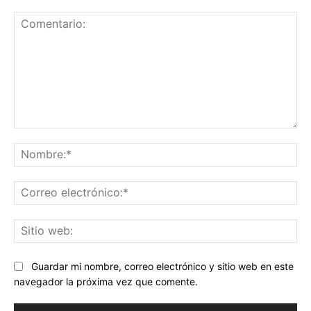
Comentario:
No
Co
ele
Sit
we
Guardar mi nombre, correo electrónico y sitio web en este
navegador la próxima vez que comente.