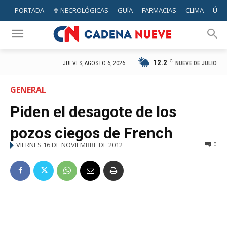
PORTADA
✟ NECROLÓGICAS
GUÍA
FARMACIAS
CLIMA
ÚTIL
12.2
C
NUEVE DE JULIO
JUEVES, AGOSTO 6, 2026
GENERAL
Piden el desagote de los
pozos ciegos de French
VIERNES 16 DE NOVIEMBRE DE 2012
0