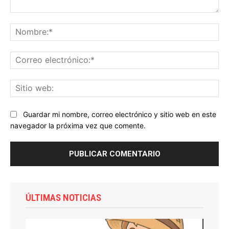
Comentario:
No
Co
ele
Sit
we
Guardar mi nombre, correo electrónico y sitio web en este
navegador la próxima vez que comente.
ÚLTIMAS NOTICIAS