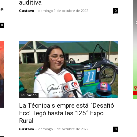
auditiva
de
Gustavo
-
domingo 9 de octubre de 2022
0
0
Educación
La Técnica siempre está: ‘Desafió
Eco’ llegó hasta las 125° Expo
Rural
Gustavo
-
domingo 9 de octubre de 2022
0