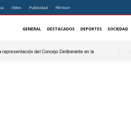
ma
Útiles
Publicidad
FM Vivo!
GENERAL
DESTACADOS
DEPORTES
SOCIEDAD
a representación del Concejo Deliberante en la
de ser juez y parte”