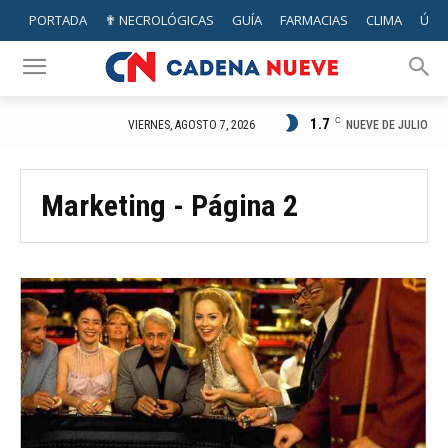
PORTADA
✟ NECROLÓGICAS
GUÍA
FARMACIAS
CLIMA
ÚTIL
1.7
C
NUEVE DE JULIO
VIERNES, AGOSTO 7, 2026
Marketing
- Página 2