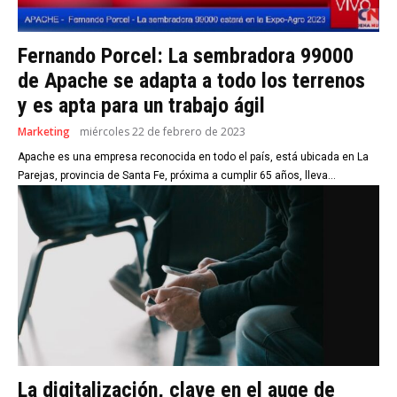
Fernando Porcel: La sembradora 99000
de Apache se adapta a todo los terrenos
y es apta para un trabajo ágil
Marketing
miércoles 22 de febrero de 2023
Apache es una empresa reconocida en todo el país, está ubicada en La
Parejas, provincia de Santa Fe, próxima a cumplir 65 años, lleva...
La digitalización, clave en el auge de