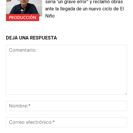
sería “un grave error” y reclamó obras
ante la llegada de un nuevo ciclo de El
Niño
PRODUCCIÓN
DEJA UNA RESPUESTA
Comentario:
No
Co
ele