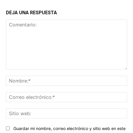
DEJA UNA RESPUESTA
Comentario:
No
Co
ele
Sit
we
Guardar mi nombre, correo electrónico y sitio web en este