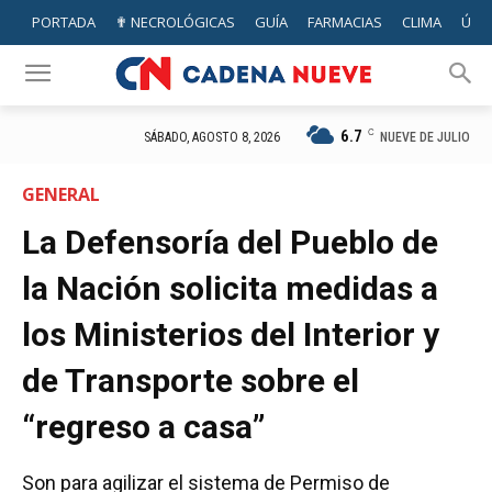
PORTADA
✟ NECROLÓGICAS
GUÍA
FARMACIAS
CLIMA
ÚTIL
6.7
C
NUEVE DE JULIO
SÁBADO, AGOSTO 8, 2026
GENERAL
La Defensoría del Pueblo de
la Nación solicita medidas a
los Ministerios del Interior y
de Transporte sobre el
“regreso a casa”
Son para agilizar el sistema de Permiso de