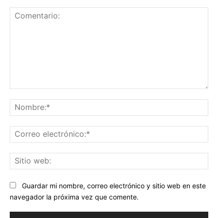
Comentario:
No
Co
ele
Sit
we
Guardar mi nombre, correo electrónico y sitio web en este
navegador la próxima vez que comente.