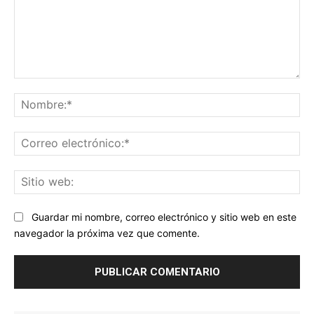
Comentario:
No
Co
ele
Sit
we
Guardar mi nombre, correo electrónico y sitio web en este
navegador la próxima vez que comente.