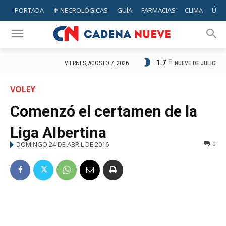
PORTADA
✟ NECROLÓGICAS
GUÍA
FARMACIAS
CLIMA
ÚTIL
1.7
C
NUEVE DE JULIO
VIERNES, AGOSTO 7, 2026
VOLEY
Comenzó el certamen de la
Liga Albertina
DOMINGO 24 DE ABRIL DE 2016
0