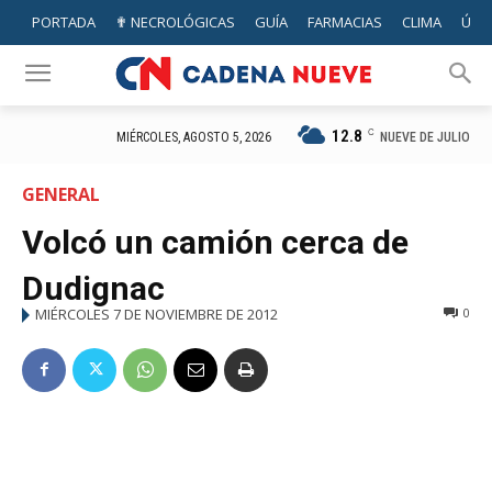
PORTADA
✟ NECROLÓGICAS
GUÍA
FARMACIAS
CLIMA
ÚTIL
12.8
C
NUEVE DE JULIO
MIÉRCOLES, AGOSTO 5, 2026
GENERAL
Volcó un camión cerca de
Dudignac
MIÉRCOLES 7 DE NOVIEMBRE DE 2012
0