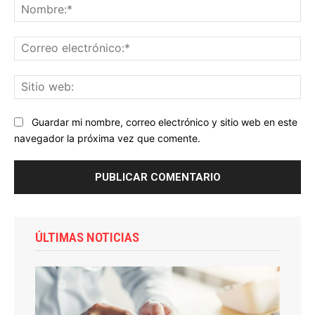
No
Co
ele
Sit
we
Guardar mi nombre, correo electrónico y sitio web en este
navegador la próxima vez que comente.
ÚLTIMAS NOTICIAS