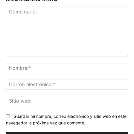
Comentario:
No
Co
ele
Sit
we
Guardar mi nombre, correo electrónico y sitio web en este
navegador la próxima vez que comente.