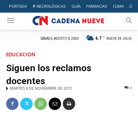
PORTADA
✟ NECROLÓGICAS
GUÍA
FARMACIAS
CLIMA
ÚTIL
6.7
C
NUEVE DE JULIO
SÁBADO, AGOSTO 8, 2026
EDUCACIÓN
Siguen los reclamos
docentes
MARTES 6 DE NOVIEMBRE DE 2012
0