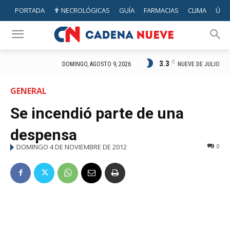
PORTADA
✟ NECROLÓGICAS
GUÍA
FARMACIAS
CLIMA
ÚTIL
3.3
C
NUEVE DE JULIO
DOMINGO, AGOSTO 9, 2026
GENERAL
Se incendió parte de una
despensa
DOMINGO 4 DE NOVIEMBRE DE 2012
0