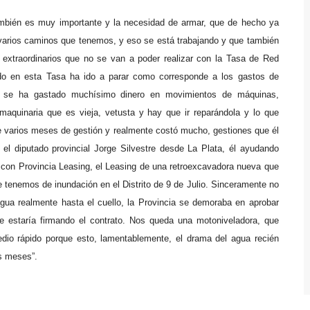
mbién es muy importante y la necesidad de armar, que de
h
echo ya
r varios caminos que tenemos, y eso se está trabajando y que también
s extraordinarios que no se van a poder realizar con la Tasa de Red
do en esta Tasa ha ido a parar como corresponde a los gastos de
e se ha gastado muchísimo dinero en movimientos de máquinas,
aquinaria que es vieja, vetusta y hay que ir reparándola y lo que
e varios meses de gestión y realmente costó mucho, gestiones que él
r el
d
iputado
p
rovincial Jorge Silvestre desde La Plata, él ayudando
 con Provincia Leasing, el
L
easing de una retroe
x
ca
v
adora nueva que
 tenemos de inundación en el Distrito de 9 de Julio.
Sinceramente
no
a realmente hasta el cuello, la Provincia se demoraba en aprobar
e estaría firmando el contrato.
N
os queda una motoniveladora, que
io rápido porque esto, lamentablemente, el drama del agua recién
s meses”.