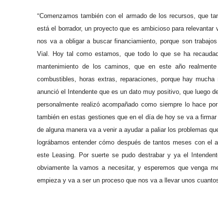
“
Comenzamos también con el armado de los recursos, que ta
está el borrador, un proyecto que es ambicioso para relevanta
nos va a obligar a buscar financiamiento, porque son trabajo
Vial.
H
oy tal como estamos, que todo lo que se ha recauda
mantenimiento de los caminos, que
en
este año realment
combustibles, horas extras, reparaciones, porque
hay
mucha m
anunció el
I
ntendente que es un dato muy positivo, que luego d
personalmente realizó acompañado como siempre lo hace po
también en estas gestiones que en el día de hoy se va a firmar
de alguna manera va a venir a ayudar a paliar los problemas que
lográbamos entender cómo después de tantos meses con el agu
este
L
easing. Por suerte se pudo destrabar y ya el
I
ntendent
obviamente la vamos a necesitar, y esperemos que venga med
empieza
y
va a ser un proceso que nos va a llevar unos cuanto