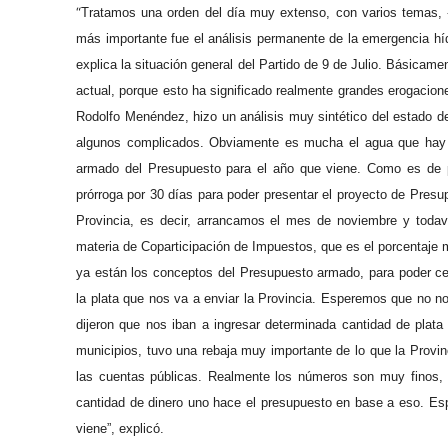
“
Tratamos una orden del día muy extenso, con varios temas, -
más importante fue el análisis permanente de la emergencia híd
explica la situación general del Partido de 9 de Julio.
B
ásicamen
actual, porque esto ha significado realmente grandes erogacion
Rodolfo Menéndez, hizo un análisis muy sintético del estado de
algunos complicados.
O
bviamente es mucha el agua que hay y
armado del Presupuesto para el año que viene. Como es de pú
pr
ór
roga por 30 días para poder presentar el proyecto de Presu
Provincia, es decir, arrancamos el mes de noviembre y tod
materia de Coparticipación de Impuestos, que es el porcentaje
ya están los conceptos del Presupuesto armado, para poder ce
la plata que nos va a
enviar
la Provincia. Esperemos que no no
dijeron que nos iban a ingresar determinada cantidad de plata
municipios, tuvo una rebaja muy importante de lo que la
P
rovi
las cuentas públicas. Realmente los números son muy finos,
cantidad de dinero uno hace el presupuesto en base a eso. Es
viene”, explicó.