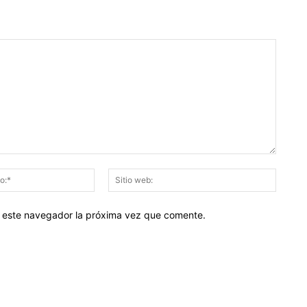
Correo
Sitio
electrónico:*
web:
en este navegador la próxima vez que comente.