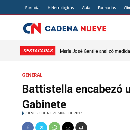
Portada
✟ Necrológicas
Guía
Farmacias
Cli
DESTACADAS
María José Gentile analizó medidas
nuevejuliense
GENERAL
Battistella encabezó 
Gabinete
JUEVES 1 DE NOVIEMBRE DE 2012