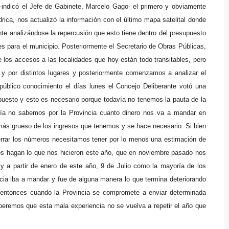
indicó el Jefe de Gabinete, Marcelo Gago- el primero y obviamente
rica, nos actualizó la información con el último mapa satelital donde
te analizándose la repercusión que esto tiene dentro del presupuesto
es para el municipio. Posteriormente el Secretario de Obras Públicas,
 los accesos a las localidades que hoy están todo transitables, pero
 por distintos lugares y posteriormente comenzamos a analizar el
blico conocimiento el días lunes el Concejo Deliberante votó una
puesto y esto es necesario porque todavía no tenemos la pauta de la
avía no sabemos
por
la Provincia cuanto dinero nos va a mandar en
 más grueso de los ingresos que tenemos y se hace necesario.
S
i bien
rrar los números necesitamos tener por lo menos una estimación de
s hagan lo que nos hicieron este año, que en noviembre pasado nos
 y a partir de enero de este año, 9 de Julio como la mayoría de los
ncia iba a mandar y fue de alguna manera lo que termina deteriorando
 entonces cuando la Provincia se compromete a enviar determinada
peremos que esta mala experiencia no se vuelva a repetir el año que