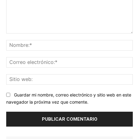
Comentario:
No
Co
ele
Sit
we
Guardar mi nombre, correo electrónico y sitio web en este
navegador la próxima vez que comente.