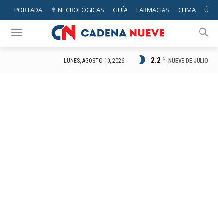
PORTADA
✟ NECROLÓGICAS
GUÍA
FARMACIAS
CLIMA
ÚTIL
2.2
C
NUEVE DE JULIO
LUNES, AGOSTO 10, 2026