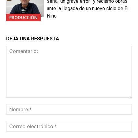
sería “un grave error” y reclamó obras
ante la llegada de un nuevo ciclo de El
Niño
PRODUCCIÓN
DEJA UNA RESPUESTA
Comentario:
No
Co
ele