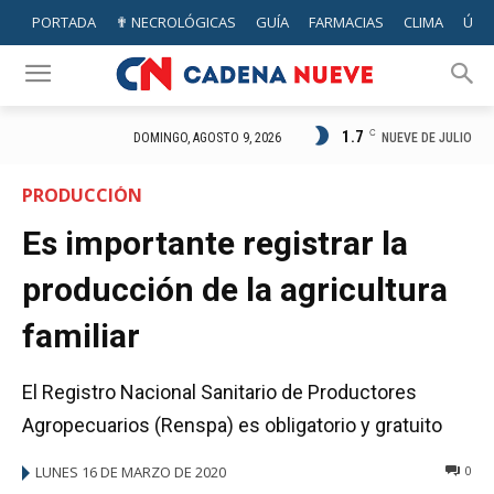
PORTADA
✟ NECROLÓGICAS
GUÍA
FARMACIAS
CLIMA
ÚTIL
1.7
C
NUEVE DE JULIO
DOMINGO, AGOSTO 9, 2026
PRODUCCIÓN
Es importante registrar la
producción de la agricultura
familiar
El Registro Nacional Sanitario de Productores
Agropecuarios (Renspa) es obligatorio y gratuito
LUNES 16 DE MARZO DE 2020
0