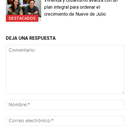
Vivienda y Urbanismo avanza con un
plan integral para ordenar el
crecimiento de Nueve de Julio
DESTACADOS
DEJA UNA RESPUESTA
Comentario:
No
Co
ele