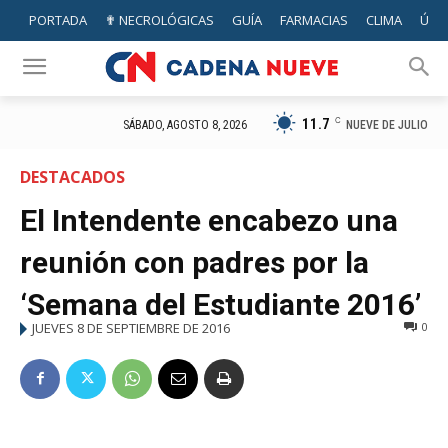
PORTADA
✟ NECROLÓGICAS
GUÍA
FARMACIAS
CLIMA
ÚTIL
11.7
C
NUEVE DE JULIO
SÁBADO, AGOSTO 8, 2026
DESTACADOS
El Intendente encabezo una
reunión con padres por la
‘Semana del Estudiante 2016’
JUEVES 8 DE SEPTIEMBRE DE 2016
0