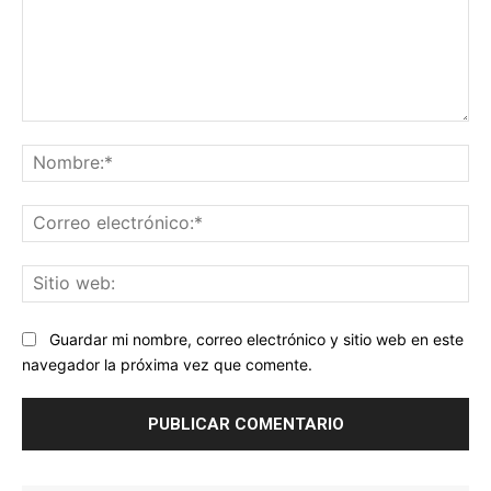
Comentario:
No
Co
ele
Sit
we
Guardar mi nombre, correo electrónico y sitio web en este
navegador la próxima vez que comente.