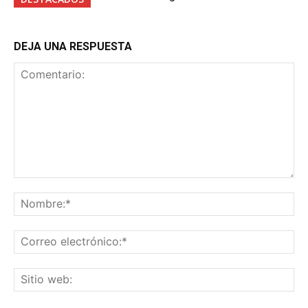
DEJA UNA RESPUESTA
Comentario:
No
Co
ele
Sit
we