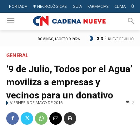
PORTADA
✟ NECROLÓGICAS
GUÍA
FARMACIAS
CLIMA
ÚTIL
3.3
C
NUEVE DE JULIO
DOMINGO, AGOSTO 9, 2026
GENERAL
‘9 de Julio, Todos por el Agua’
moviliza a empresas y
vecinos para un donativo
VIERNES 6 DE MAYO DE 2016
0