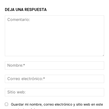
DEJA UNA RESPUESTA
Comentario:
No
Co
ele
Sit
we
Guardar mi nombre, correo electrónico y sitio web en este