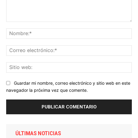
Comentario:
No
Co
ele
Sit
we
Guardar mi nombre, correo electrónico y sitio web en este
navegador la próxima vez que comente.
ÚLTIMAS NOTICIAS