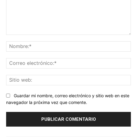
Comentario:
No
Co
ele
Sit
we
Guardar mi nombre, correo electrónico y sitio web en este
navegador la próxima vez que comente.