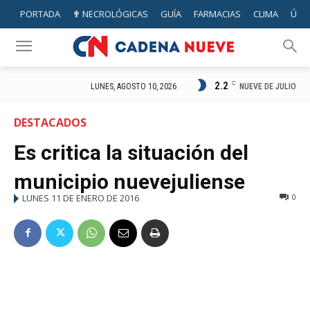
PORTADA
✟ NECROLÓGICAS
GUÍA
FARMACIAS
CLIMA
ÚTIL
2.2
C
NUEVE DE JULIO
LUNES, AGOSTO 10, 2026
DESTACADOS
Es critica la situación del
municipio nuevejuliense
LUNES 11 DE ENERO DE 2016
0