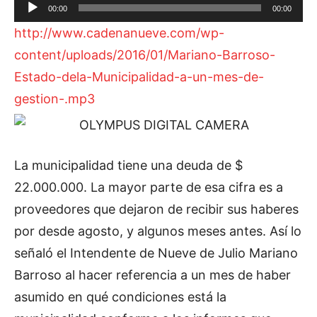
R
00:00
00:00
e
http://www.cadenanueve.com/wp-
p
content/uploads/2016/01/Mariano-Barroso-
r
Estado-dela-Municipalidad-a-un-mes-de-
o
gestion-.mp3
d
u
c
La municipalidad tiene una deuda de $
t
22.000.000. La mayor parte de esa cifra es a
o
proveedores que dejaron de recibir sus haberes
r
por desde agosto, y algunos meses antes. Así lo
d
señaló el Intendente de Nueve de Julio Mariano
e
Barroso al hacer referencia a un mes de haber
a
asumido en qué condiciones está la
u