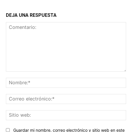
DEJA UNA RESPUESTA
Comentario:
No
Co
ele
Sit
we
Guardar mi nombre, correo electrónico y sitio web en este