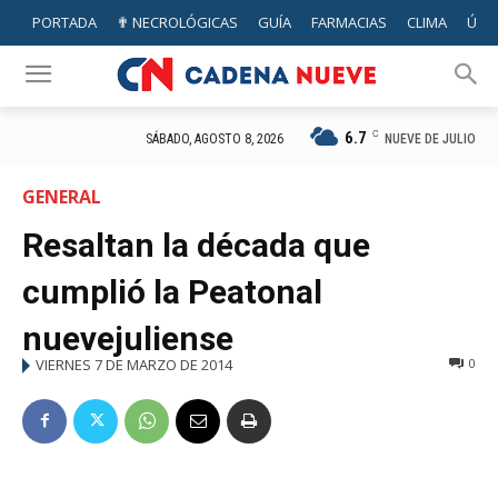
PORTADA
✟ NECROLÓGICAS
GUÍA
FARMACIAS
CLIMA
ÚTIL
6.7
C
NUEVE DE JULIO
SÁBADO, AGOSTO 8, 2026
GENERAL
Resaltan la década que
cumplió la Peatonal
nuevejuliense
VIERNES 7 DE MARZO DE 2014
0