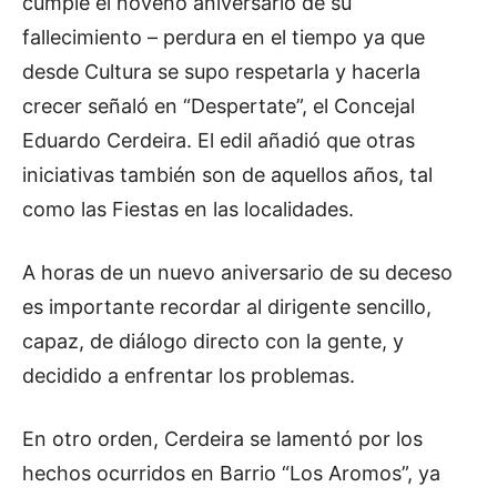
cumple el noveno aniversario de su
e
fallecimiento – perdura en el tiempo ya que
a
desde Cultura se supo respetarla y hacerla
u
crecer señaló en “Despertate”, el Concejal
d
Eduardo Cerdeira. El edil añadió que otras
i
iniciativas también son de aquellos años, tal
o
como las Fiestas en las localidades.
A horas de un nuevo aniversario de su deceso
es importante recordar al dirigente sencillo,
capaz, de diálogo directo con la gente, y
decidido a enfrentar los problemas.
En otro orden, Cerdeira se lamentó por los
hechos ocurridos en Barrio “Los Aromos”, ya