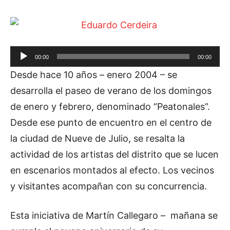
R
00:00
00:00
e
Desde hace 10 años – enero 2004 – se
p
desarrolla el paseo de verano de los domingos
r
de enero y febrero, denominado “Peatonales”.
o
Desde ese punto de encuentro en el centro de
d
la ciudad de Nueve de Julio, se resalta la
u
actividad de los artistas del distrito que se lucen
c
en escenarios montados al efecto. Los vecinos
t
y visitantes acompañan con su concurrencia.
o
r
Esta iniciativa de Martín Callegaro – mañana se
d