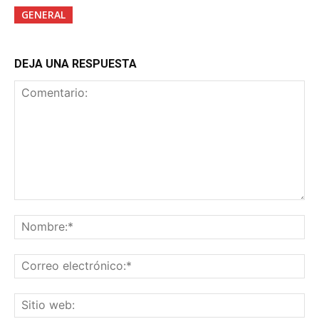
GENERAL
DEJA UNA RESPUESTA
Comentario:
No
Co
ele
Sit
we