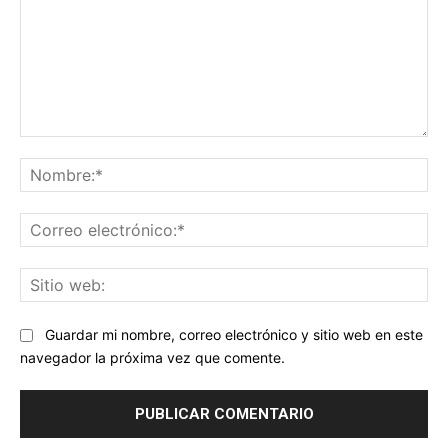
Comentario:
No
Co
ele
Sit
we
Guardar mi nombre, correo electrónico y sitio web en este
navegador la próxima vez que comente.