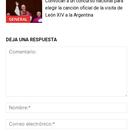
Convocan a un concurso nacional para
elegir la canción oficial de la visita de
León XIV a la Argentina
GENERAL
DEJA UNA RESPUESTA
Comentario:
No
Co
ele