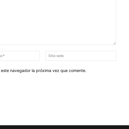
Correo
Sitio
electrónico:*
web:
en este navegador la próxima vez que comente.