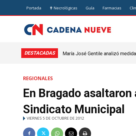
Portada
✟ Necrológicas
Guía
Farmacias
Cli
DESTACADAS
María José Gentile analizó medidas
nuevejuliense
REGIONALES
En Bragado asaltaron 
Sindicato Municipal
VIERNES 5 DE OCTUBRE DE 2012