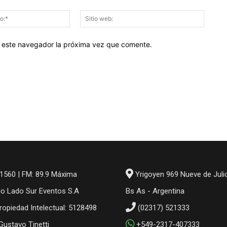
Correo
Sitio
electrónico:*
web:
en este navegador la próxima vez que comente.
1560 | FM: 89.9 Máxima
Yrigoyen 969 Nueve de Juli
io Lado Sur Eventos S.A
Bs As - Argentina
ropiedad Intelectual: 5128498
(02317) 521333
 Gustavo Tinetti
+549-2317-407333