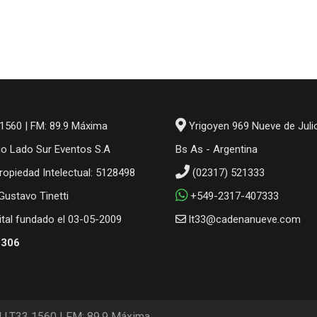
1560 | FM: 89.9 Máxima
Yrigoyen 969 Nueve de Juli
io Lado Sur Eventos S.A
Bs As - Argentina
ropiedad Intelectual: 5128498
(02317) 521333
 Gustavo Tinetti
+549-2317-407333
gital fundado el 03-05-2009
lt33@cadenanueve.com
6306
M LT33 1560 | FM: 89.9 Máxima