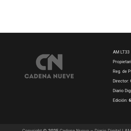
AM LT33 
Propietar
Reg. de P
Director:
Diario Di
Edición:
Copyright ©
2025
Cadena Nueve – Diario Digital | A