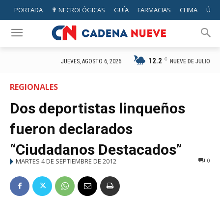
PORTADA
✟ NECROLÓGICAS
GUÍA
FARMACIAS
CLIMA
ÚTIL
12.2
C
NUEVE DE JULIO
JUEVES, AGOSTO 6, 2026
REGIONALES
Dos deportistas linqueños
fueron declarados
“Ciudadanos Destacados”
MARTES 4 DE SEPTIEMBRE DE 2012
0