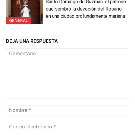
Santo Domingo de Guzmán: el patrono
que sembró la devoción del Rosario
en una ciudad profundamente mariana
GENERAL
DEJA UNA RESPUESTA
Comentario:
No
Co
ele